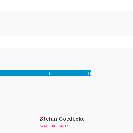
k-f
Shopping-cart
Map-marker-alt
Stefan Goedecke
WEITERLESEN »