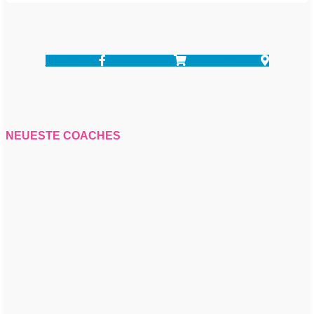
Facebook-f
Shopping-cart
Map-marker-alt
NEUESTE COACHES