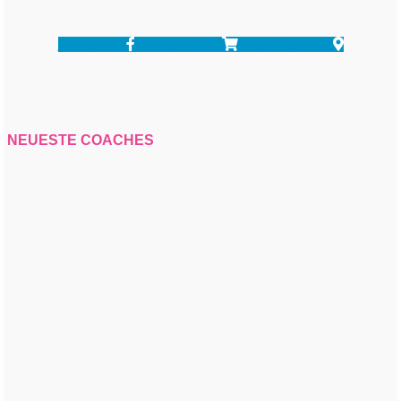
Facebook-f
Shopping-cart
Map-marker-alt
NEUESTE COACHES