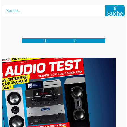
Suche
Facebook-f
Shopping-cart
Map-marker-alt