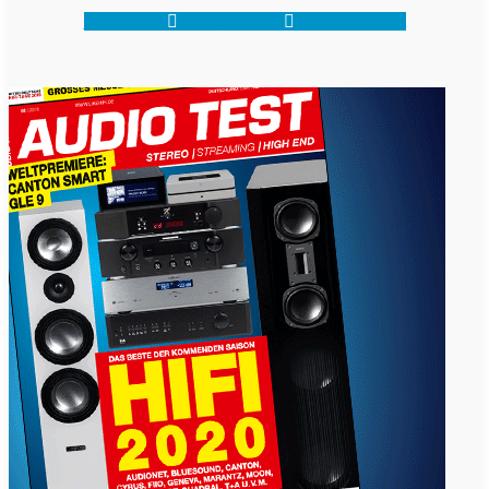
Facebook-f
Shopping-cart
Map-marker-alt