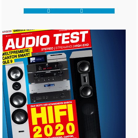
Facebook-f
Shopping-cart
Map-marker-alt