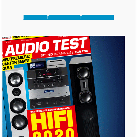
Facebook-f
Shopping-cart
Map-marker-alt