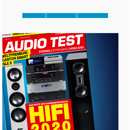
Facebook-f
Shopping-cart
Map-marker-alt