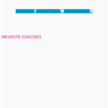
Facebook-f
Shopping-cart
Map-marker-alt
NEUESTE COACHES