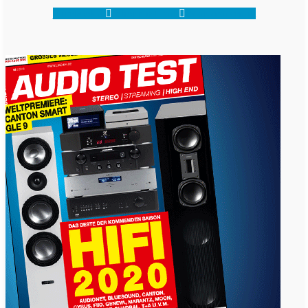
Facebook-f
Shopping-cart
Map-marker-alt