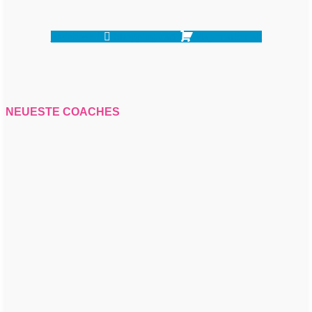
Facebook-f
Shopping-cart
Map-marker-alt
NEUESTE COACHES