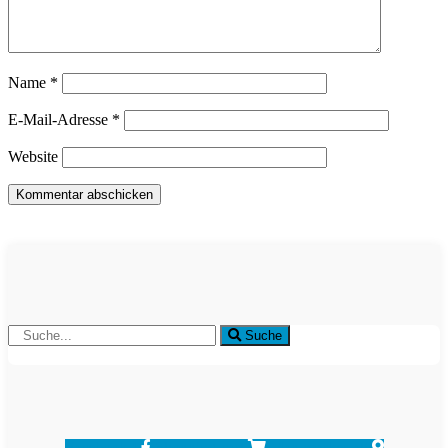
Name
*
E-Mail-Adresse
*
Website
Suche
Facebook-f
Shopping-cart
Map-marker-alt