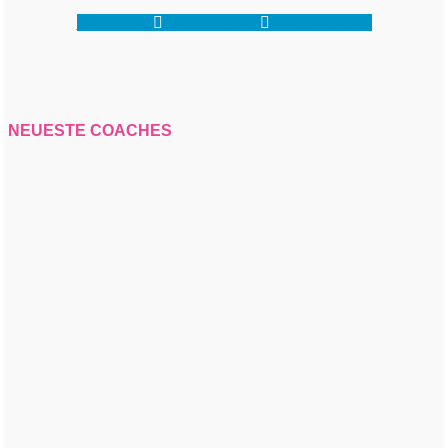
Facebook-f
Shopping-cart
Map-marker-alt
NEUESTE COACHES