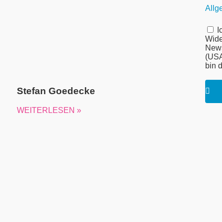
Allg
I
Wide
News
(USA
bin 
Stefan Goedecke
WEITERLESEN »