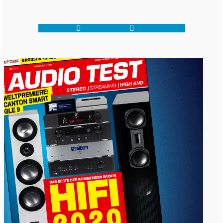
Facebook-f
Shopping-cart
Map-marker-alt