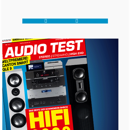
Facebook-f
Shopping-cart
Map-marker-alt