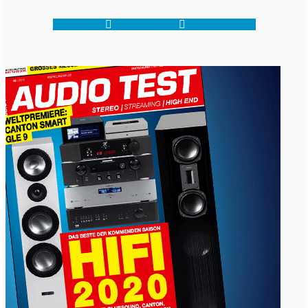
Facebook-f
Shopping-cart
Map-marker-alt