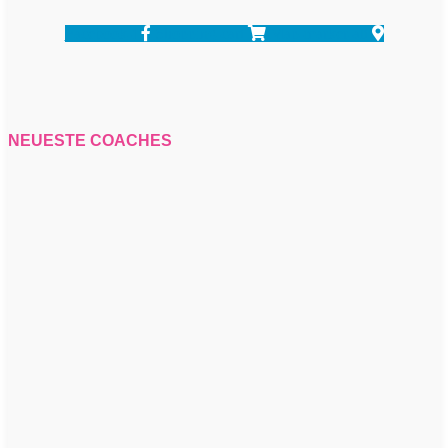
Facebook-f
Shopping-cart
Map-marker-alt
NEUESTE COACHES