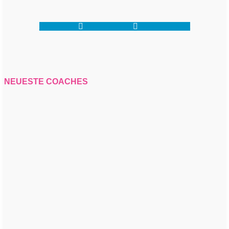
Facebook-f
Shopping-cart
Map-marker-alt
NEUESTE COACHES