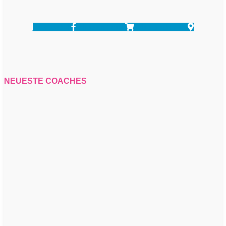
Facebook-f
Shopping-cart
Map-marker-alt
NEUESTE COACHES