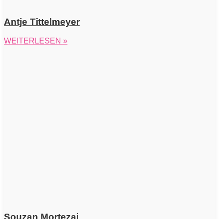
Antje Tittelmeyer
WEITERLESEN »
Souzan Mortezai